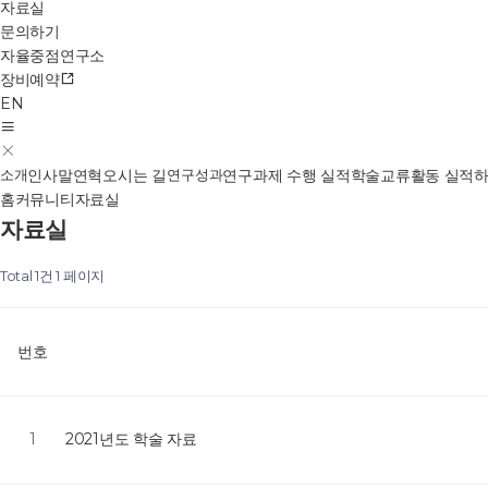
자료실
문의하기
자율중점연구소
장비예약
EN
소개
인사말
연혁
오시는 길
연구성과
연구과제 수행 실적
학술교류활동 실적
홈
커뮤니티
자료실
자료실
Total 1건
1 페이지
번호
1
2021년도 학술 자료