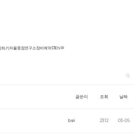
의하기
자율중점연구소
장비예약
EN
글쓴이
조회
날짜
bsri
2312
03-05