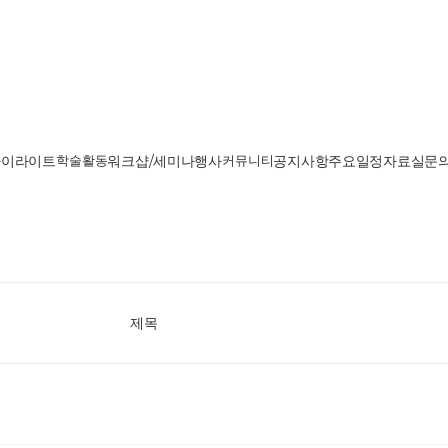
하이라이트
학술활동
워크샵/세미나
행사
커뮤니티
공지사항
주요일정
자료실
문
제목