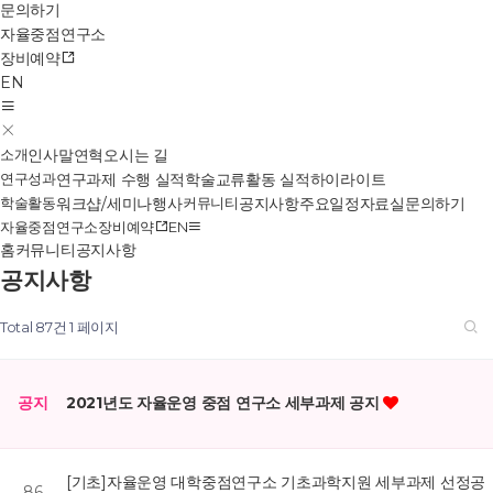
문의하기
자율중점연구소
장비예약
EN
소개
인사말
연혁
오시는 길
연구성과
연구과제 수행 실적
학술교류활동 실적
하이라이트
학술활동
워크샵/세미나
행사
커뮤니티
공지사항
주요일정
자료실
문의하기
자율중점연구소
장비예약
EN
홈
커뮤니티
공지사항
공지사항
Total 87건
1 페이지
공지
2021년도 자율운영 중점 연구소 세부과제 공지
[기초]자율운영 대학중점연구소 기초과학지원 세부과제 선정공
86