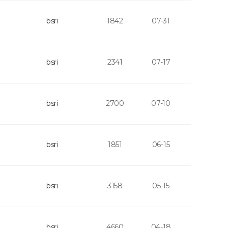
bsri
1842
07-31
bsri
2341
07-17
bsri
2700
07-10
bsri
1851
06-15
bsri
3158
05-15
bsri
4660
04-18