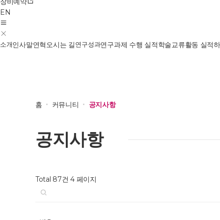
장비예약
EN
소개
인사말
연혁
오시는 길
연구성과
연구과제 수행 실적
학술교류활동 실적
홈
커뮤니티
공지사항
공지사항
Total 87건
4 페이지