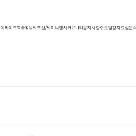
하이라이트
학술활동
워크샵/세미나
행사
커뮤니티
공지사항
주요일정
자료실
문