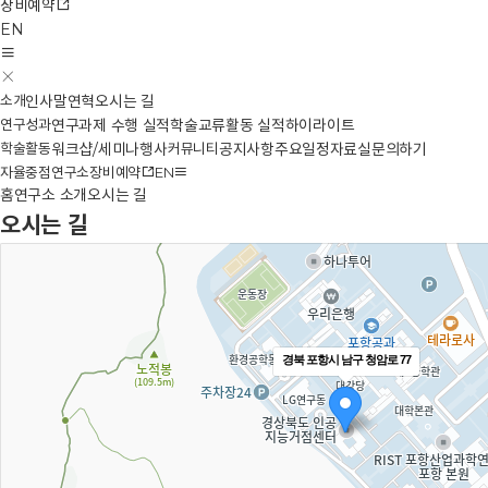
장비예약
EN
소개
인사말
연혁
오시는 길
연구성과
연구과제 수행 실적
학술교류활동 실적
하이라이트
학술활동
워크샵/세미나
행사
커뮤니티
공지사항
주요일정
자료실
문의하기
자율중점연구소
장비예약
EN
홈
연구소 소개
오시는 길
오시는 길
경북 포항시 남구 청암로 77