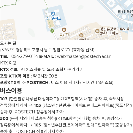
오시는 길
(37673) 경상북도 포항시 남구 청암로 77 (효자동 산31)
TEL
: 054-279-0114
E-MAIL
: webmaster@postech.ac.kr
KTX 이용
KTX 정보
: KTX 스케쥴 및 요금 조회
바로가기
포항 KTX역 이용
: 약 2시간 30분
포항KTX역 -> POSTECH
: 버스 이용 시(1시간~1시간 14분 소요)
버스이용
107
(한일철강.나루끝.대성아파트)(KTX포항역(시내행)) 승차 후, 죽도시장
정류장에서 하차 →
105
(청소년수련관.롯데아파트.현대그린아파트)(죽도시장)
승차 후, POSTECH 정류장에서 하차
500
(문덕.시외터미널.흥해.청하)(KTX포항역(시내행)) 승차 후, 중앙상가
정류장에서 하차 →
105
(청소년수련관.롯데아파트.현대그린아파트)(중앙상가)
승차 후, POSTECH 정류장에서 하차