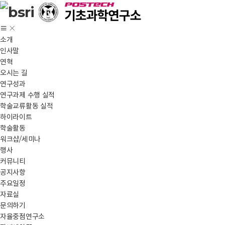
소개
인사말
연혁
오시는 길
연구성과
연구과제 수행 실적
학술교류활동 실적
하이라이트
학술활동
워크샵/세미나
행사
커뮤니티
공지사항
주요일정
자료실
문의하기
자율중점연구소