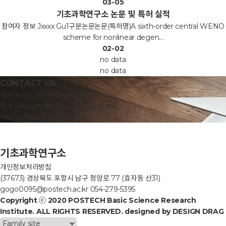
03-05
기초과학연구소 논문 및 특허 실적
참여자 정보 Jxxxx Gu1구분논문논문(특허명)A sixth-order central WENO
scheme for nonlinear degen...
02-02
no data
no data
CONTACT US
We're not around right now.
But you can send us an e-mail and
we'll get back to you. asap.
기초과학연구소
개인정보처리방침
(37673) 경상북도 포항시 남구 청암로 77 (효자동 산31)
gogo0095@postech.ac.kr
054-279-5395
Copyright ⓒ 2020 POSTECH Basic Science Research
Institute. ALL RIGHTS RESERVED.
designed by
DESIGN DRAG